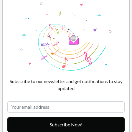
e
r
w
i
t
n
e
s
s
e
d
a
Subscribe to our newsletter and get notifications to stay
g
updated
o
o
d
b
o
Subscribe Now!
o